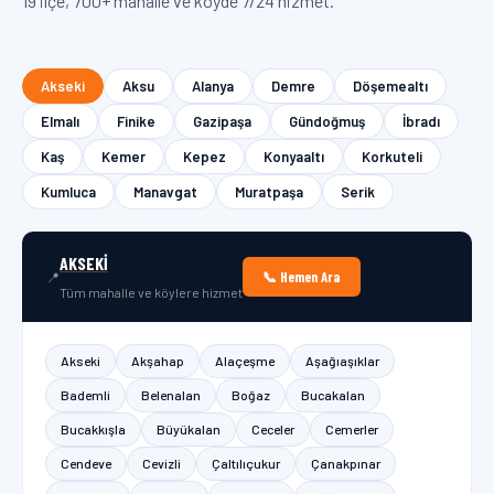
19 ilçe, 700+ mahalle ve köyde 7/24 hizmet.
Akseki
Aksu
Alanya
Demre
Döşemealtı
Elmalı
Finike
Gazipaşa
Gündoğmuş
İbradı
Kaş
Kemer
Kepez
Konyaaltı
Korkuteli
Kumluca
Manavgat
Muratpaşa
Serik
AKSEKI
📞 Hemen Ara
📍
Tüm mahalle ve köylere hizmet
Akseki
Akşahap
Alaçeşme
Aşağıaşıklar
Bademli
Belenalan
Boğaz
Bucakalan
Bucakkışla
Büyükalan
Ceceler
Cemerler
Cendeve
Cevizli
Çaltılıçukur
Çanakpınar