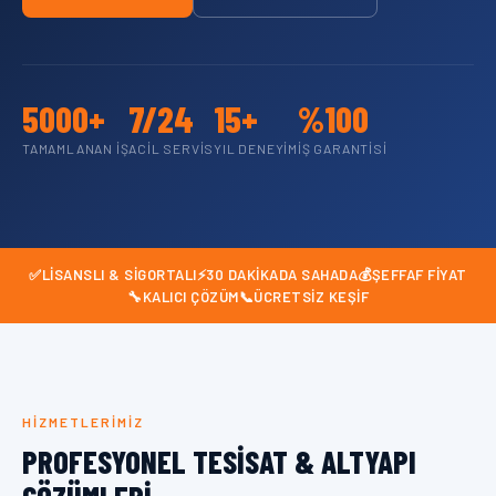
5000+
7/24
15+
%100
TAMAMLANAN İŞ
ACIL SERVIS
YIL DENEYIM
İŞ GARANTISI
✅
LISANSLI & SIGORTALI
⚡
30 DAKIKADA SAHADA
💰
ŞEFFAF FIYAT
🔧
KALICI ÇÖZÜM
📞
ÜCRETSIZ KEŞIF
HIZMETLERIMIZ
PROFESYONEL TESISAT & ALTYAPI