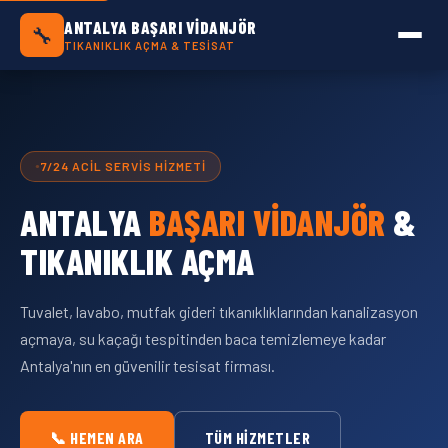
Antalya Başarı Vidanjör — Antalya Geneli Tık
ANTALYA BAŞARI VIDANJÖR
🔧
TIKANIKLIK AÇMA & TESISAT
7/24 ACIL SERVIS HIZMETI
ANTALYA
BAŞARI VIDANJÖR
&
TIKANIKLIK AÇMA
Tuvalet, lavabo, mutfak gideri tıkanıklıklarından kanalizasyon
açmaya, su kaçağı tespitinden baca temizlemeye kadar
Antalya'nın en güvenilir tesisat firması.
📞 HEMEN ARA
TÜM HIZMETLER