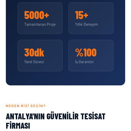
5000+
15+
Tamamlanan Proje
Yıllık Deneyim
30dk
%100
Yanıt Süresi
İş Garantisi
NEDEN BIZI SEÇIN?
ANTALYA'NIN GÜVENILIR TESISAT
FIRMASI