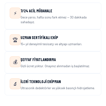
7/24 ACIL MÜDAHALE
⚡
Gece yarısı, hafta sonu fark etmez — 30 dakikada
sahadayız.
UZMAN SERTIFIKALI EKIP
🏆
15+ yıl deneyimli tesisatçı ve altyapı uzmanları.
ŞEFFAF FIYATLANDIRMA
💰
Gizli ücret yoktur. Onayınız alınmadan iş başlatılmaz.
İLERI TEKNOLOJI EKIPMAN
🔬
Ultrasonik dedektörler ve yüksek basınçlı hidrojetleme.