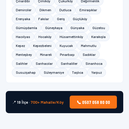
Çınardibi
Çimiköy
Çukurköy
Değirmenlik
Demirciler
Dikmen
Dutluca
Emiraşıklar
Erenyaka
Fakılar
Geriş
Güçlüköy
Gümüşdamla
Güneykaya
Günyaka
Güzelsu
Hacıilyas
Hocaköy
Hüsamettinköy
Karakışla
Kepez
Kepezbeleni
Kuyucak
Mahmutlu
Menteşbey
Minareli
Pınarbaşı
Sadıklar
Salihler
Sarıhacılar
Sarıhaliller
Sinanhoca
Susuzşahap
Süleymaniye
Taşlıca
Yarpuz
📞 0507 058 80 00
📍
19 İlçe
·
700+ Mahalle/Köy