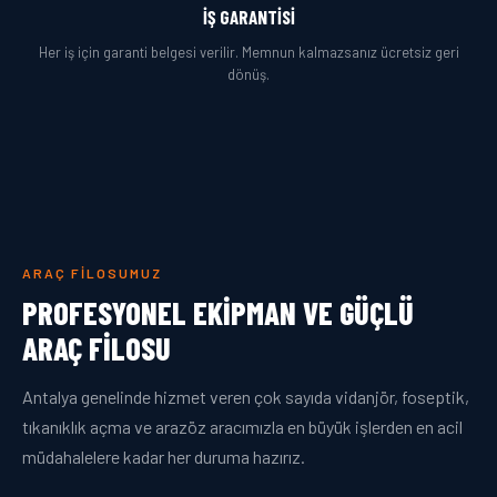
İŞ GARANTISI
Her iş için garanti belgesi verilir. Memnun kalmazsanız ücretsiz geri
dönüş.
ARAÇ FILOSUMUZ
PROFESYONEL EKIPMAN VE GÜÇLÜ
ARAÇ FILOSU
Antalya genelinde hizmet veren çok sayıda vidanjör, foseptik,
tıkanıklık açma ve arazöz aracımızla en büyük işlerden en acil
müdahalelere kadar her duruma hazırız.