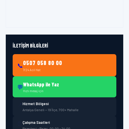
İLETIŞIM BILGILERI
0507 058 80 00
📞
7/24 Acil Hat
WhatsApp ile Yaz
💬
Hızlı mesaj için
Hizmet Bölgesi
📍
Antalya Geneli — 19 İlçe, 700+ Mahalle
Çalışma Saatleri
⏰
Pazartesi – Pazar: 00:00 – 24:00