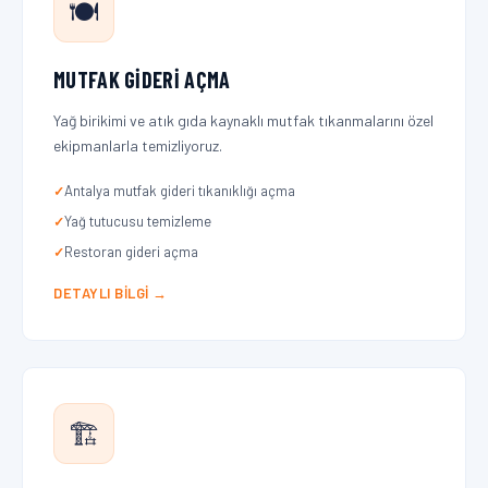
🍽️
MUTFAK GIDERI AÇMA
Yağ birikimi ve atık gıda kaynaklı mutfak tıkanmalarını özel
ekipmanlarla temizliyoruz.
Antalya mutfak gideri tıkanıklığı açma
Yağ tutucusu temizleme
Restoran gideri açma
DETAYLI BILGI →
🏗️