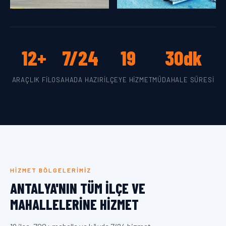
12+
7/24
19
30dk
ARAÇLIK FILO
SAHADA HAZIR
İLÇEYE HIZMET
MÜDAHALE SÜRESI
HIZMET BÖLGELERIMIZ
ANTALYA'NIN TÜM İLÇE VE
MAHALLELERINE HIZMET