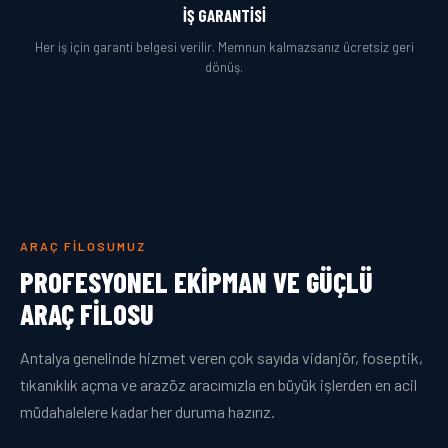
İŞ GARANTISI
Her iş için garanti belgesi verilir. Memnun kalmazsanız ücretsiz geri
dönüş.
ARAÇ FILOSUMUZ
PROFESYONEL EKIPMAN VE GÜÇLÜ
ARAÇ FILOSU
Antalya genelinde hizmet veren çok sayıda vidanjör, foseptik,
tıkanıklık açma ve arazöz aracımızla en büyük işlerden en acil
müdahalelere kadar her duruma hazırız.