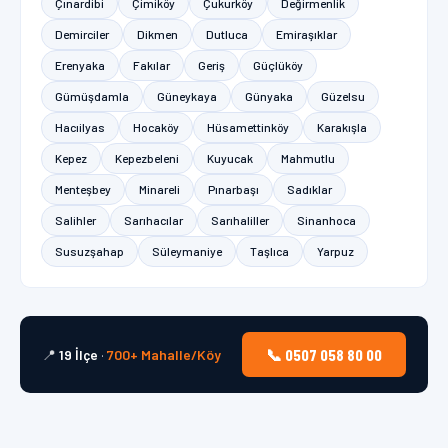
Çınardibi
Çimiköy
Çukurköy
Değirmenlik
Demirciler
Dikmen
Dutluca
Emiraşıklar
Erenyaka
Fakılar
Geriş
Güçlüköy
Gümüşdamla
Güneykaya
Günyaka
Güzelsu
Hacıilyas
Hocaköy
Hüsamettinköy
Karakışla
Kepez
Kepezbeleni
Kuyucak
Mahmutlu
Menteşbey
Minareli
Pınarbaşı
Sadıklar
Salihler
Sarıhacılar
Sarıhaliller
Sinanhoca
Susuzşahap
Süleymaniye
Taşlıca
Yarpuz
📞 0507 058 80 00
📍
19 İlçe
·
700+ Mahalle/Köy