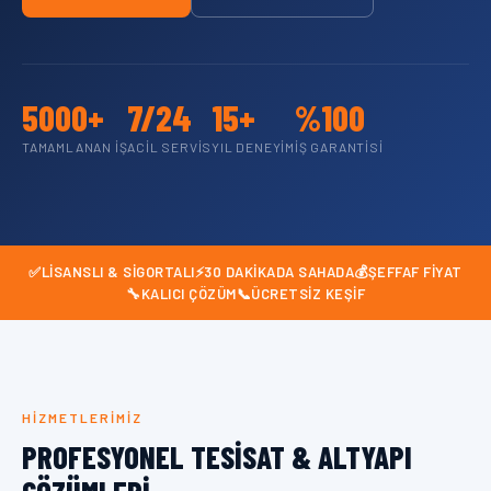
5000+
7/24
15+
%100
TAMAMLANAN İŞ
ACIL SERVIS
YIL DENEYIM
İŞ GARANTISI
✅
LISANSLI & SIGORTALI
⚡
30 DAKIKADA SAHADA
💰
ŞEFFAF FIYAT
🔧
KALICI ÇÖZÜM
📞
ÜCRETSIZ KEŞIF
HIZMETLERIMIZ
PROFESYONEL TESISAT & ALTYAPI