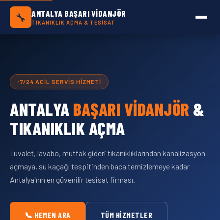
Antalya Başarı Vidanjör — Antalya Geneli Tık
ANTALYA BAŞARI VIDANJÖR
🔧
TIKANIKLIK AÇMA & TESISAT
7/24 ACIL SERVIS HIZMETI
ANTALYA
BAŞARI VIDANJÖR
&
TIKANIKLIK AÇMA
Tuvalet, lavabo, mutfak gideri tıkanıklıklarından kanalizasyon
açmaya, su kaçağı tespitinden baca temizlemeye kadar
Antalya'nın en güvenilir tesisat firması.
📞 HEMEN ARA
TÜM HIZMETLER