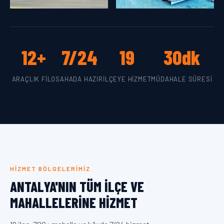
12+
7/24
19
30dk
ARAÇLIK FILO
SAHADA HAZIR
İLÇEYE HIZMET
MÜDAHALE SÜRESI
HIZMET BÖLGELERIMIZ
ANTALYA'NIN TÜM İLÇE VE
MAHALLELERINE HIZMET