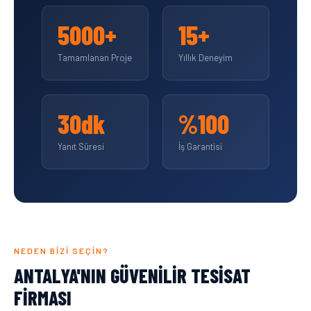
5000+
15+
Tamamlanan Proje
Yıllık Deneyim
30dk
%100
Yanıt Süresi
İş Garantisi
NEDEN BIZI SEÇIN?
ANTALYA'NIN GÜVENILIR TESISAT
FIRMASI