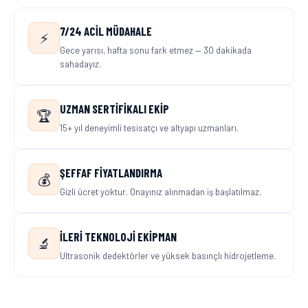
7/24 ACIL MÜDAHALE
⚡
Gece yarısı, hafta sonu fark etmez — 30 dakikada
sahadayız.
UZMAN SERTIFIKALI EKIP
🏆
15+ yıl deneyimli tesisatçı ve altyapı uzmanları.
ŞEFFAF FIYATLANDIRMA
💰
Gizli ücret yoktur. Onayınız alınmadan iş başlatılmaz.
İLERI TEKNOLOJI EKIPMAN
🔬
Ultrasonik dedektörler ve yüksek basınçlı hidrojetleme.