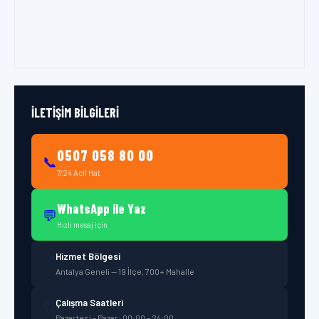
İLETIŞIM BILGILERI
0507 058 80 00
📞
7/24 Acil Hat
WhatsApp ile Yaz
💬
Hızlı mesaj için
Hizmet Bölgesi
📍
Antalya Geneli — 19 İlçe, 700+ Mahalle
Çalışma Saatleri
⏰
Pazartesi – Pazar: 00:00 – 24:00