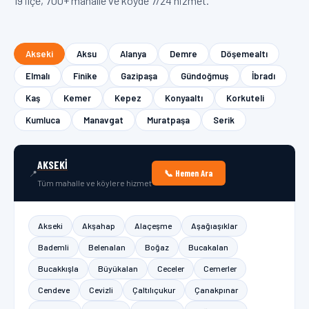
19 ilçe, 700+ mahalle ve köyde 7/24 hizmet.
Akseki
Aksu
Alanya
Demre
Döşemealtı
Elmalı
Finike
Gazipaşa
Gündoğmuş
İbradı
Kaş
Kemer
Kepez
Konyaaltı
Korkuteli
Kumluca
Manavgat
Muratpaşa
Serik
AKSEKI
📞 Hemen Ara
📍
Tüm mahalle ve köylere hizmet
Akseki
Akşahap
Alaçeşme
Aşağıaşıklar
Bademli
Belenalan
Boğaz
Bucakalan
Bucakkışla
Büyükalan
Ceceler
Cemerler
Cendeve
Cevizli
Çaltılıçukur
Çanakpınar