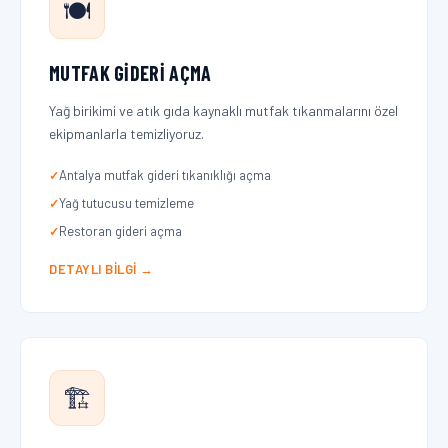
🍽️
MUTFAK GIDERI AÇMA
Yağ birikimi ve atık gıda kaynaklı mutfak tıkanmalarını özel
ekipmanlarla temizliyoruz.
Antalya mutfak gideri tıkanıklığı açma
Yağ tutucusu temizleme
Restoran gideri açma
DETAYLI BILGI →
🏗️