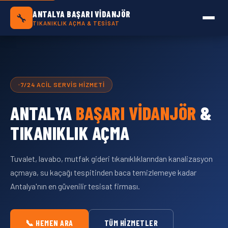
Antalya Başarı Vidanjör — Antalya Geneli Tık
ANTALYA BAŞARI VIDANJÖR
🔧
TIKANIKLIK AÇMA & TESISAT
7/24 ACIL SERVIS HIZMETI
ANTALYA
BAŞARI VIDANJÖR
&
TIKANIKLIK AÇMA
Tuvalet, lavabo, mutfak gideri tıkanıklıklarından kanalizasyon
açmaya, su kaçağı tespitinden baca temizlemeye kadar
Antalya'nın en güvenilir tesisat firması.
📞 HEMEN ARA
TÜM HIZMETLER