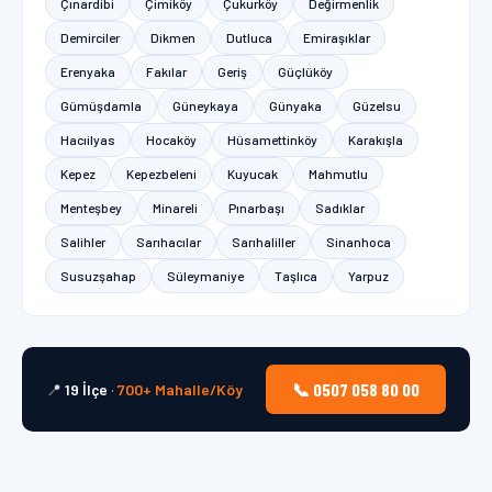
Çınardibi
Çimiköy
Çukurköy
Değirmenlik
Demirciler
Dikmen
Dutluca
Emiraşıklar
Erenyaka
Fakılar
Geriş
Güçlüköy
Gümüşdamla
Güneykaya
Günyaka
Güzelsu
Hacıilyas
Hocaköy
Hüsamettinköy
Karakışla
Kepez
Kepezbeleni
Kuyucak
Mahmutlu
Menteşbey
Minareli
Pınarbaşı
Sadıklar
Salihler
Sarıhacılar
Sarıhaliller
Sinanhoca
Susuzşahap
Süleymaniye
Taşlıca
Yarpuz
📞 0507 058 80 00
📍
19 İlçe
·
700+ Mahalle/Köy