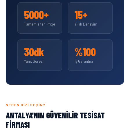
5000+
15+
Tamamlanan Proje
Yıllık Deneyim
30dk
%100
Yanıt Süresi
İş Garantisi
NEDEN BIZI SEÇIN?
ANTALYA'NIN GÜVENILIR TESISAT
FIRMASI