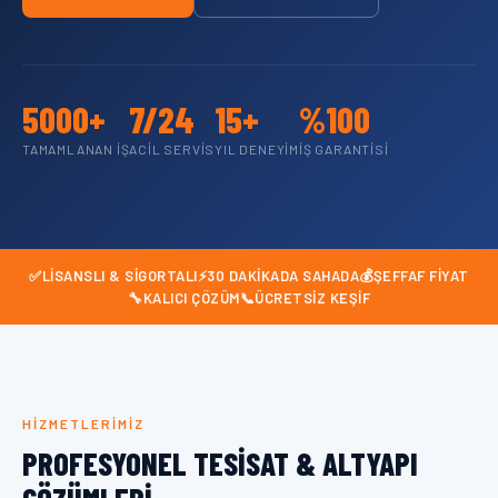
5000+
7/24
15+
%100
TAMAMLANAN İŞ
ACIL SERVIS
YIL DENEYIM
İŞ GARANTISI
✅
LISANSLI & SIGORTALI
⚡
30 DAKIKADA SAHADA
💰
ŞEFFAF FIYAT
🔧
KALICI ÇÖZÜM
📞
ÜCRETSIZ KEŞIF
HIZMETLERIMIZ
PROFESYONEL TESISAT & ALTYAPI