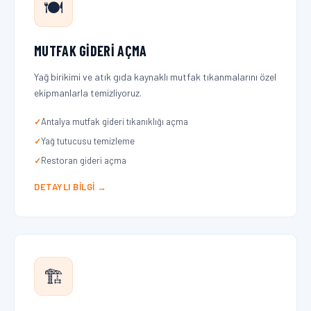
🍽️
MUTFAK GIDERI AÇMA
Yağ birikimi ve atık gıda kaynaklı mutfak tıkanmalarını özel
ekipmanlarla temizliyoruz.
Antalya mutfak gideri tıkanıklığı açma
Yağ tutucusu temizleme
Restoran gideri açma
DETAYLI BILGI →
🏗️