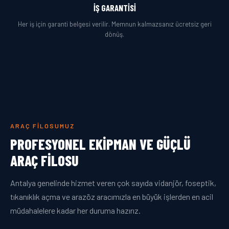
İŞ GARANTISI
Her iş için garanti belgesi verilir. Memnun kalmazsanız ücretsiz geri
dönüş.
ARAÇ FILOSUMUZ
PROFESYONEL EKIPMAN VE GÜÇLÜ
ARAÇ FILOSU
Antalya genelinde hizmet veren çok sayıda vidanjör, foseptik,
tıkanıklık açma ve arazöz aracımızla en büyük işlerden en acil
müdahalelere kadar her duruma hazırız.