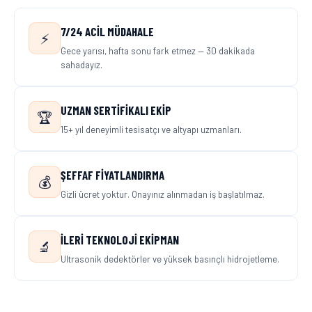
7/24 ACIL MÜDAHALE
⚡
Gece yarısı, hafta sonu fark etmez — 30 dakikada
sahadayız.
UZMAN SERTIFIKALI EKIP
🏆
15+ yıl deneyimli tesisatçı ve altyapı uzmanları.
ŞEFFAF FIYATLANDIRMA
💰
Gizli ücret yoktur. Onayınız alınmadan iş başlatılmaz.
İLERI TEKNOLOJI EKIPMAN
🔬
Ultrasonik dedektörler ve yüksek basınçlı hidrojetleme.