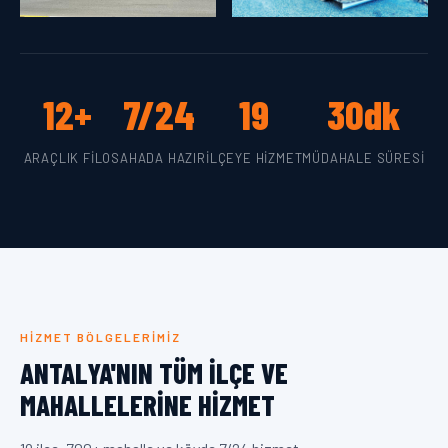
12+
7/24
19
30dk
ARAÇLIK FILO
SAHADA HAZIR
İLÇEYE HIZMET
MÜDAHALE SÜRESI
HIZMET BÖLGELERIMIZ
ANTALYA'NIN TÜM İLÇE VE
MAHALLELERINE HIZMET