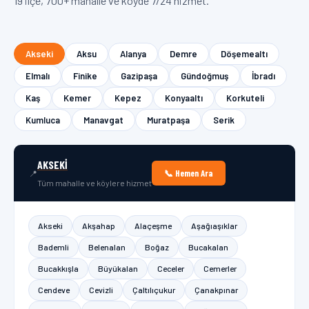
19 ilçe, 700+ mahalle ve köyde 7/24 hizmet.
Akseki
Aksu
Alanya
Demre
Döşemealtı
Elmalı
Finike
Gazipaşa
Gündoğmuş
İbradı
Kaş
Kemer
Kepez
Konyaaltı
Korkuteli
Kumluca
Manavgat
Muratpaşa
Serik
AKSEKI
📞 Hemen Ara
📍
Tüm mahalle ve köylere hizmet
Akseki
Akşahap
Alaçeşme
Aşağıaşıklar
Bademli
Belenalan
Boğaz
Bucakalan
Bucakkışla
Büyükalan
Ceceler
Cemerler
Cendeve
Cevizli
Çaltılıçukur
Çanakpınar