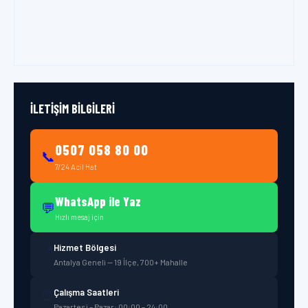
İLETIŞIM BILGILERI
0507 058 80 00
📞
7/24 Acil Hat
WhatsApp ile Yaz
💬
Hızlı mesaj için
Hizmet Bölgesi
📍
Antalya Geneli — 19 İlçe, 700+ Mahalle
Çalışma Saatleri
⏰
Pazartesi – Pazar: 00:00 – 24:00