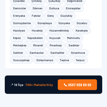
Çınardibi
Çimiköy
Çukurköy
Değirmenlik
Demirciler
Dikmen
Dutluca
Emiraşıklar
Erenyaka
Fakılar
Geriş
Güçlüköy
Gümüşdamla
Güneykaya
Günyaka
Güzelsu
Hacıilyas
Hocaköy
Hüsamettinköy
Karakışla
Kepez
Kepezbeleni
Kuyucak
Mahmutlu
Menteşbey
Minareli
Pınarbaşı
Sadıklar
Salihler
Sarıhacılar
Sarıhaliller
Sinanhoca
Susuzşahap
Süleymaniye
Taşlıca
Yarpuz
📞 0507 058 80 00
📍
19 İlçe
·
700+ Mahalle/Köy