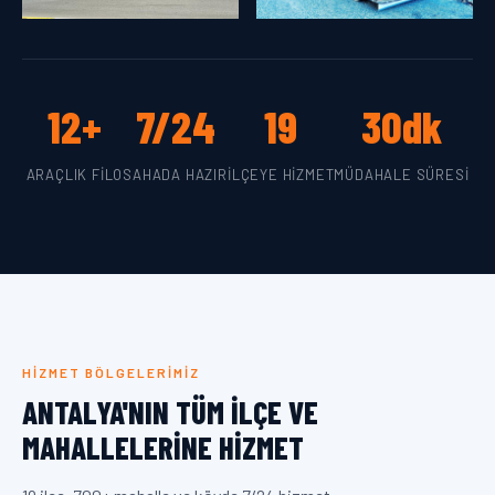
12+
7/24
19
30dk
ARAÇLIK FILO
SAHADA HAZIR
İLÇEYE HIZMET
MÜDAHALE SÜRESI
HIZMET BÖLGELERIMIZ
ANTALYA'NIN TÜM İLÇE VE
MAHALLELERINE HIZMET