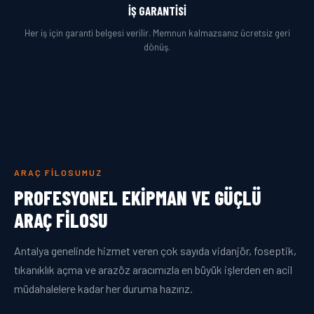
İŞ GARANTISI
Her iş için garanti belgesi verilir. Memnun kalmazsanız ücretsiz geri
dönüş.
ARAÇ FILOSUMUZ
PROFESYONEL EKIPMAN VE GÜÇLÜ
ARAÇ FILOSU
Antalya genelinde hizmet veren çok sayıda vidanjör, foseptik,
tıkanıklık açma ve arazöz aracımızla en büyük işlerden en acil
müdahalelere kadar her duruma hazırız.