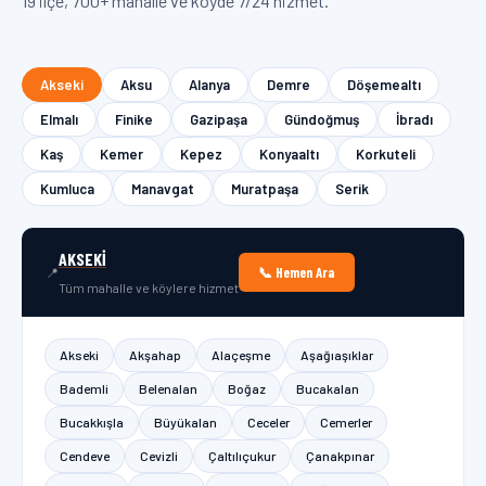
19 ilçe, 700+ mahalle ve köyde 7/24 hizmet.
Akseki
Aksu
Alanya
Demre
Döşemealtı
Elmalı
Finike
Gazipaşa
Gündoğmuş
İbradı
Kaş
Kemer
Kepez
Konyaaltı
Korkuteli
Kumluca
Manavgat
Muratpaşa
Serik
AKSEKI
📞 Hemen Ara
📍
Tüm mahalle ve köylere hizmet
Akseki
Akşahap
Alaçeşme
Aşağıaşıklar
Bademli
Belenalan
Boğaz
Bucakalan
Bucakkışla
Büyükalan
Ceceler
Cemerler
Cendeve
Cevizli
Çaltılıçukur
Çanakpınar