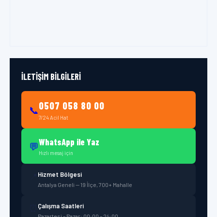
İLETIŞIM BILGILERI
0507 058 80 00
📞
7/24 Acil Hat
WhatsApp ile Yaz
💬
Hızlı mesaj için
Hizmet Bölgesi
📍
Antalya Geneli — 19 İlçe, 700+ Mahalle
Çalışma Saatleri
⏰
Pazartesi – Pazar: 00:00 – 24:00