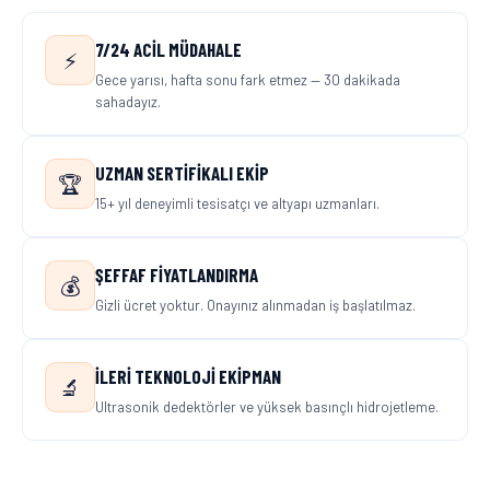
7/24 ACIL MÜDAHALE
⚡
Gece yarısı, hafta sonu fark etmez — 30 dakikada
sahadayız.
UZMAN SERTIFIKALI EKIP
🏆
15+ yıl deneyimli tesisatçı ve altyapı uzmanları.
ŞEFFAF FIYATLANDIRMA
💰
Gizli ücret yoktur. Onayınız alınmadan iş başlatılmaz.
İLERI TEKNOLOJI EKIPMAN
🔬
Ultrasonik dedektörler ve yüksek basınçlı hidrojetleme.