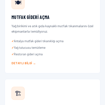
🍽️
MUTFAK GIDERI AÇMA
Yağ birikimi ve atık gıda kaynaklı mutfak tıkanmalarını özel
ekipmanlarla temizliyoruz.
Antalya mutfak gideri tıkanıklığı açma
Yağ tutucusu temizleme
Restoran gideri açma
DETAYLI BILGI →
🏗️