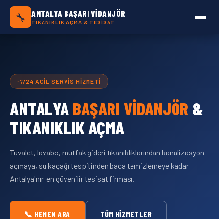
Antalya Başarı Vidanjör — Antalya Geneli Tık
ANTALYA BAŞARI VIDANJÖR
🔧
TIKANIKLIK AÇMA & TESISAT
7/24 ACIL SERVIS HIZMETI
ANTALYA
BAŞARI VIDANJÖR
&
TIKANIKLIK AÇMA
Tuvalet, lavabo, mutfak gideri tıkanıklıklarından kanalizasyon
açmaya, su kaçağı tespitinden baca temizlemeye kadar
Antalya'nın en güvenilir tesisat firması.
📞 HEMEN ARA
TÜM HIZMETLER