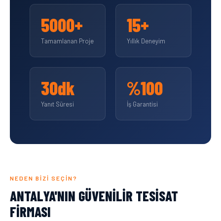
5000+
15+
Tamamlanan Proje
Yıllık Deneyim
30dk
%100
Yanıt Süresi
İş Garantisi
NEDEN BIZI SEÇIN?
ANTALYA'NIN GÜVENILIR TESISAT
FIRMASI