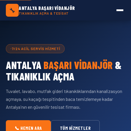
Antalya Başarı Vidanjör — Antalya Geneli Tık
ANTALYA BAŞARI VIDANJÖR
🔧
TIKANIKLIK AÇMA & TESISAT
7/24 ACIL SERVIS HIZMETI
ANTALYA
BAŞARI VIDANJÖR
&
TIKANIKLIK AÇMA
Tuvalet, lavabo, mutfak gideri tıkanıklıklarından kanalizasyon
açmaya, su kaçağı tespitinden baca temizlemeye kadar
Antalya'nın en güvenilir tesisat firması.
📞 HEMEN ARA
TÜM HIZMETLER