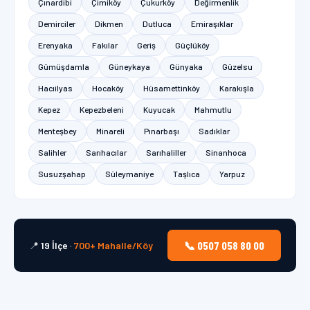
Çınardibi
Çimiköy
Çukurköy
Değirmenlik
Demirciler
Dikmen
Dutluca
Emiraşıklar
Erenyaka
Fakılar
Geriş
Güçlüköy
Gümüşdamla
Güneykaya
Günyaka
Güzelsu
Hacıilyas
Hocaköy
Hüsamettinköy
Karakışla
Kepez
Kepezbeleni
Kuyucak
Mahmutlu
Menteşbey
Minareli
Pınarbaşı
Sadıklar
Salihler
Sarıhacılar
Sarıhaliller
Sinanhoca
Susuzşahap
Süleymaniye
Taşlıca
Yarpuz
📞 0507 058 80 00
📍
19 İlçe
·
700+ Mahalle/Köy