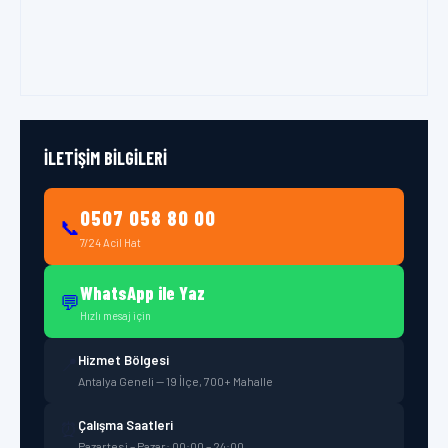
İLETIŞIM BILGILERI
0507 058 80 00
📞
7/24 Acil Hat
WhatsApp ile Yaz
💬
Hızlı mesaj için
Hizmet Bölgesi
📍
Antalya Geneli — 19 İlçe, 700+ Mahalle
Çalışma Saatleri
⏰
Pazartesi – Pazar: 00:00 – 24:00