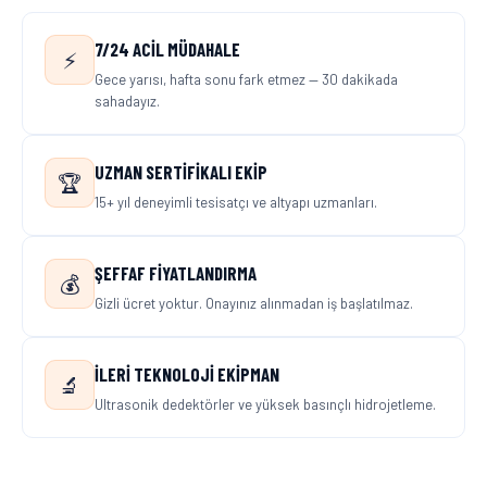
7/24 ACIL MÜDAHALE
⚡
Gece yarısı, hafta sonu fark etmez — 30 dakikada
sahadayız.
UZMAN SERTIFIKALI EKIP
🏆
15+ yıl deneyimli tesisatçı ve altyapı uzmanları.
ŞEFFAF FIYATLANDIRMA
💰
Gizli ücret yoktur. Onayınız alınmadan iş başlatılmaz.
İLERI TEKNOLOJI EKIPMAN
🔬
Ultrasonik dedektörler ve yüksek basınçlı hidrojetleme.