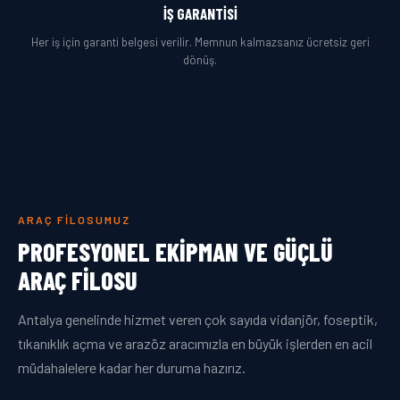
İŞ GARANTISI
Her iş için garanti belgesi verilir. Memnun kalmazsanız ücretsiz geri
dönüş.
ARAÇ FILOSUMUZ
PROFESYONEL EKIPMAN VE GÜÇLÜ
ARAÇ FILOSU
Antalya genelinde hizmet veren çok sayıda vidanjör, foseptik,
tıkanıklık açma ve arazöz aracımızla en büyük işlerden en acil
müdahalelere kadar her duruma hazırız.