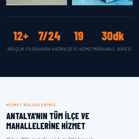
12+
7/24
19
30dk
ARAÇLIK FILO
SAHADA HAZIR
İLÇEYE HIZMET
MÜDAHALE SÜRESI
HIZMET BÖLGELERIMIZ
ANTALYA'NIN TÜM İLÇE VE
MAHALLELERINE HIZMET