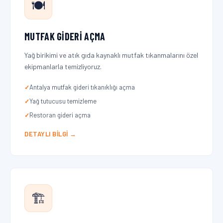
🍽️
MUTFAK GIDERI AÇMA
Yağ birikimi ve atık gıda kaynaklı mutfak tıkanmalarını özel
ekipmanlarla temizliyoruz.
Antalya mutfak gideri tıkanıklığı açma
Yağ tutucusu temizleme
Restoran gideri açma
DETAYLI BILGI →
🏗️