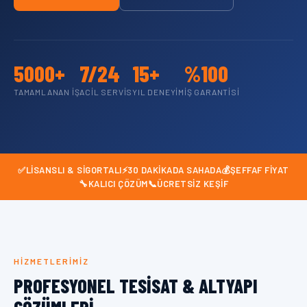
5000+
7/24
15+
%100
TAMAMLANAN İŞ
ACIL SERVIS
YIL DENEYIM
İŞ GARANTISI
✅
LISANSLI & SIGORTALI
⚡
30 DAKIKADA SAHADA
💰
ŞEFFAF FIYAT
🔧
KALICI ÇÖZÜM
📞
ÜCRETSIZ KEŞIF
HIZMETLERIMIZ
PROFESYONEL TESISAT & ALTYAPI