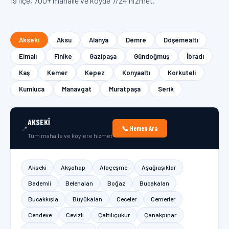
19 ilçe, 700+ mahalle ve köyde 7/24 hizmet.
Akseki
Aksu
Alanya
Demre
Döşemealtı
Elmalı
Finike
Gazipaşa
Gündoğmuş
İbradı
Kaş
Kemer
Kepez
Konyaaltı
Korkuteli
Kumluca
Manavgat
Muratpaşa
Serik
AKSEKI
📞 Hemen Ara
📍
Tüm mahalle ve köylere hizmet
Akseki
Akşahap
Alaçeşme
Aşağıaşıklar
Bademli
Belenalan
Boğaz
Bucakalan
Bucakkışla
Büyükalan
Ceceler
Cemerler
Cendeve
Cevizli
Çaltılıçukur
Çanakpınar