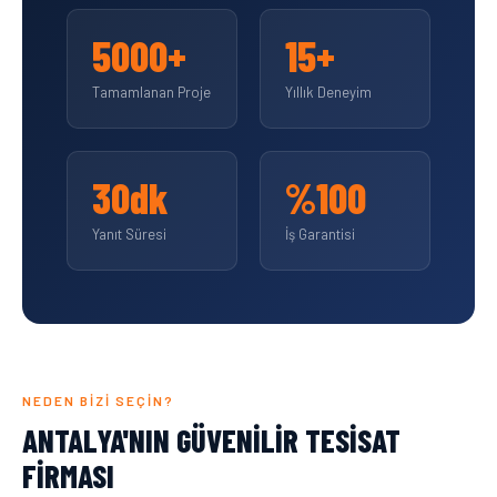
5000+
15+
Tamamlanan Proje
Yıllık Deneyim
30dk
%100
Yanıt Süresi
İş Garantisi
NEDEN BIZI SEÇIN?
ANTALYA'NIN GÜVENILIR TESISAT
FIRMASI