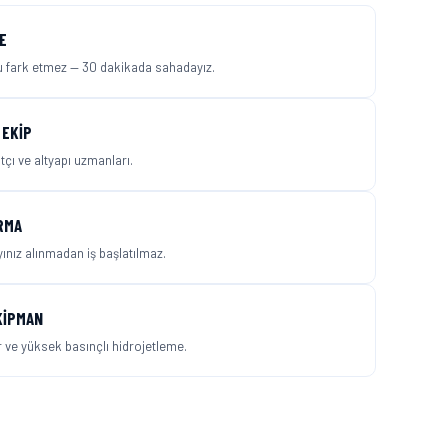
E
nu fark etmez — 30 dakikada sahadayız.
 EKIP
atçı ve altyapı uzmanları.
RMA
yınız alınmadan iş başlatılmaz.
KIPMAN
 ve yüksek basınçlı hidrojetleme.