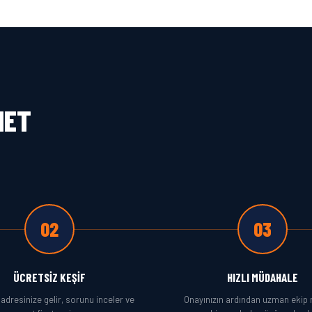
MET
02
03
ÜCRETSIZ KEŞIF
HIZLI MÜDAHALE
adresinize gelir, sorunu inceler ve
Onayınızın ardından uzman ekip