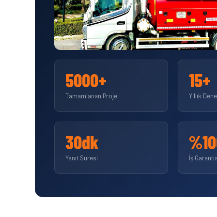
5000+
15+
Tamamlanan Proje
Yıllık Den
30dk
%10
Yanıt Süresi
İş Garantis