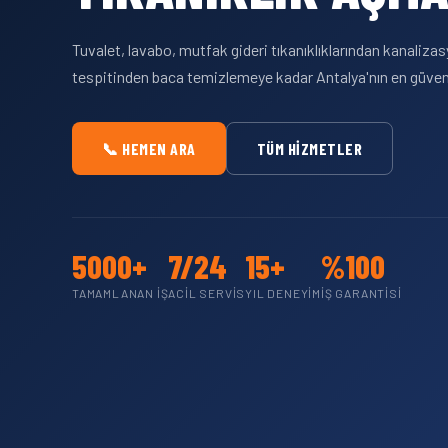
Tuvalet, lavabo, mutfak gideri tıkanıklıklarından kanaliz
tespitinden baca temizlemeye kadar Antalya'nın en güvenil
📞 HEMEN ARA
TÜM HIZMETLER
5000+
7/24
15+
%100
TAMAMLANAN İŞ
ACIL SERVIS
YIL DENEYIM
İŞ GARANTISI