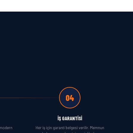
04
İŞ GARANTISI
 modern
Her iş için garanti belgesi verilir. Memnun