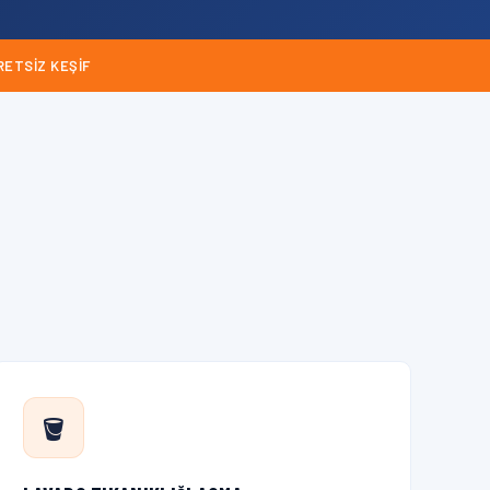
RETSIZ KEŞIF
🪣