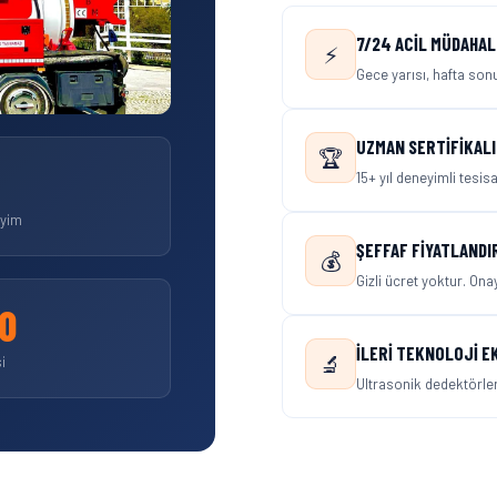
7/24 ACIL MÜDAHAL
⚡
Gece yarısı, hafta so
UZMAN SERTIFIKALI
🏆
15+ yıl deneyimli tesis
eyim
ŞEFFAF FIYATLANDI
💰
Gizli ücret yoktur. Ona
0
İLERI TEKNOLOJI E
🔬
i
Ultrasonik dedektörler