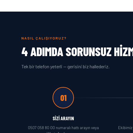
NASIL ÇALIŞIYORUZ?
4 ADIMDA SORUNSUZ HIZ
Tek bir telefon yeterli — gerisini biz hallederiz.
01
SIZI ARAYIN
0507 058 80 00 numaralı hattı arayın veya
Ekibimiz 