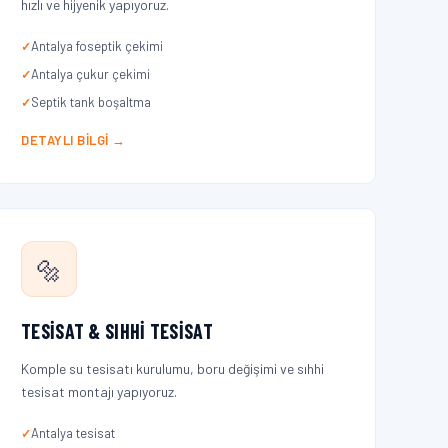
hızlı ve hijyenik yapıyoruz.
Antalya foseptik çekimi
Antalya çukur çekimi
Septik tank boşaltma
DETAYLI BILGI →
🔩
TESISAT & SIHHI TESISAT
Komple su tesisatı kurulumu, boru değişimi ve sıhhi
tesisat montajı yapıyoruz.
Antalya tesisat