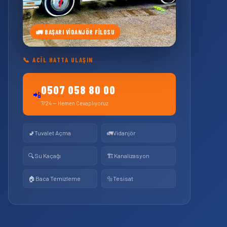
🚛 BAŞARI VIDANJÖR FILOSU
📞 ACIL HATTA ULAŞIN
0507 058 80 00
📲
7/24 — Hemen Cevaplıyoruz
🚽
Tuvalet Açma
🚛
Vidanjör
🔍
Su Kaçağı
🏗️
Kanalizasyon
🏠
Baca Temizleme
🔩
Tesisat