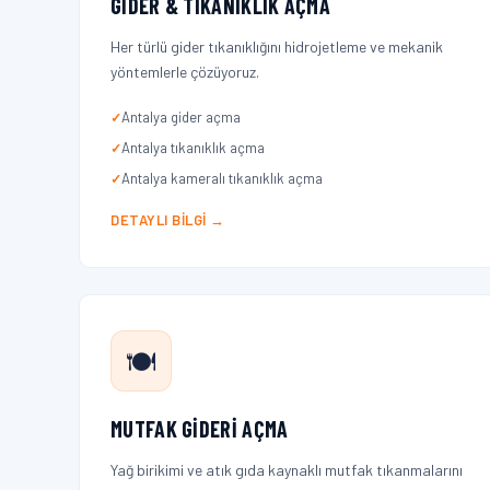
GIDER & TIKANIKLIK AÇMA
Her türlü gider tıkanıklığını hidrojetleme ve mekanik
yöntemlerle çözüyoruz.
Antalya gider açma
Antalya tıkanıklık açma
Antalya kameralı tıkanıklık açma
DETAYLI BILGI →
🍽️
MUTFAK GIDERI AÇMA
Yağ birikimi ve atık gıda kaynaklı mutfak tıkanmalarını