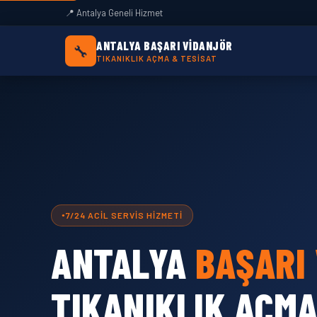
Antalya Başarı Vidanjör — Antalya Geneli Tık
📍 Antalya Geneli Hizmet
ANTALYA BAŞARI VIDANJÖR
🔧
TIKANIKLIK AÇMA & TESISAT
7/24 ACIL SERVIS HIZMETI
ANTALYA
BAŞARI
TIKANIKLIK AÇM