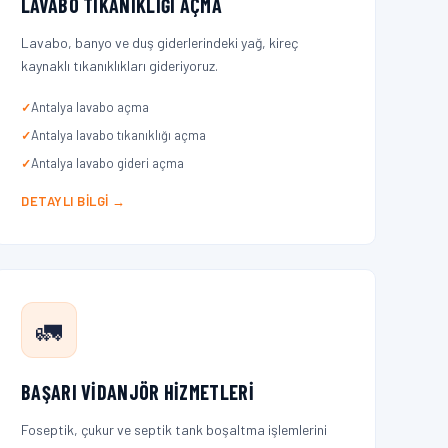
LAVABO TIKANIKLIĞI AÇMA
Lavabo, banyo ve duş giderlerindeki yağ, kireç
kaynaklı tıkanıklıkları gideriyoruz.
Antalya lavabo açma
Antalya lavabo tıkanıklığı açma
Antalya lavabo gideri açma
DETAYLI BILGI →
🚛
BAŞARI VIDANJÖR HIZMETLERI
Foseptik, çukur ve septik tank boşaltma işlemlerini