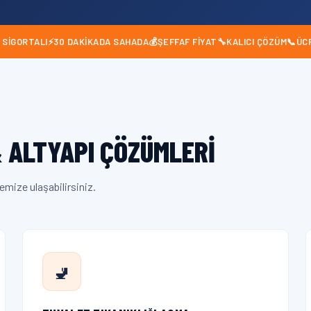
 SIGORTALI
⚡
30 DAKIKADA SAHADA
💰
ŞEFFAF FIYAT
🔧
KALICI ÇÖZÜM
📞
ÜC
 ALTYAPI ÇÖZÜMLERI
emize ulaşabilirsiniz.
🚽