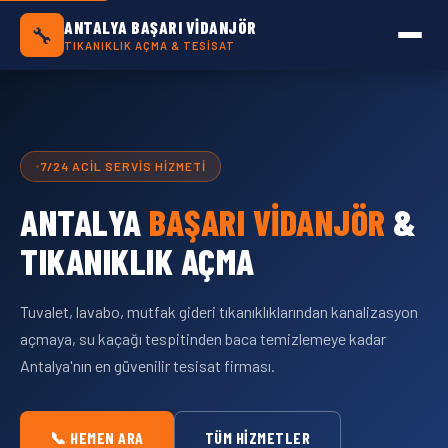
Antalya Başarı Vidanjör — Antalya Geneli Tık
ANTALYA BAŞARI VIDANJÖR
🔧
TIKANIKLIK AÇMA & TESISAT
7/24 ACIL SERVIS HIZMETI
ANTALYA
BAŞARI VIDANJÖR
&
TIKANIKLIK AÇMA
Tuvalet, lavabo, mutfak gideri tıkanıklıklarından kanalizasyon
açmaya, su kaçağı tespitinden baca temizlemeye kadar
Antalya'nın en güvenilir tesisat firması.
📞 HEMEN ARA
TÜM HIZMETLER