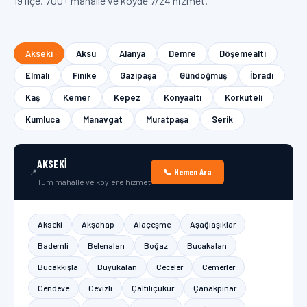
19 ilçe, 700+ mahalle ve köyde 7/24 hizmet.
Akseki
Aksu
Alanya
Demre
Döşemealtı
Elmalı
Finike
Gazipaşa
Gündoğmuş
İbradı
Kaş
Kemer
Kepez
Konyaaltı
Korkuteli
Kumluca
Manavgat
Muratpaşa
Serik
AKSEKI
📞 Hemen Ara
📍
Tüm mahalle ve köylere hizmet
Akseki
Akşahap
Alaçeşme
Aşağıaşıklar
Bademli
Belenalan
Boğaz
Bucakalan
Bucakkışla
Büyükalan
Ceceler
Cemerler
Cendeve
Cevizli
Çaltılıçukur
Çanakpınar