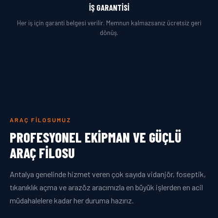
İŞ GARANTISI
Her iş için garanti belgesi verilir. Memnun kalmazsanız ücretsiz geri
dönüş.
ARAÇ FILOSUMUZ
PROFESYONEL EKIPMAN VE GÜÇLÜ
ARAÇ FILOSU
Antalya genelinde hizmet veren çok sayıda vidanjör, foseptik,
tıkanıklık açma ve arazöz aracımızla en büyük işlerden en acil
müdahalelere kadar her duruma hazırız.