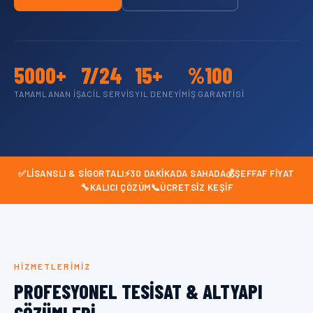
5000+
7/24
15+
%100
TAMAMLANAN İŞ
ACIL SERVIS
YIL DENEYIM
İŞ GARANTISI
✅
LISANSLI & SIGORTALI
⚡
30 DAKIKADA SAHADA
💰
ŞEFFAF FIYAT
🔧
KALICI ÇÖZÜM
📞
ÜCRETSIZ KEŞIF
HIZMETLERIMIZ
PROFESYONEL TESISAT & ALTYAPI