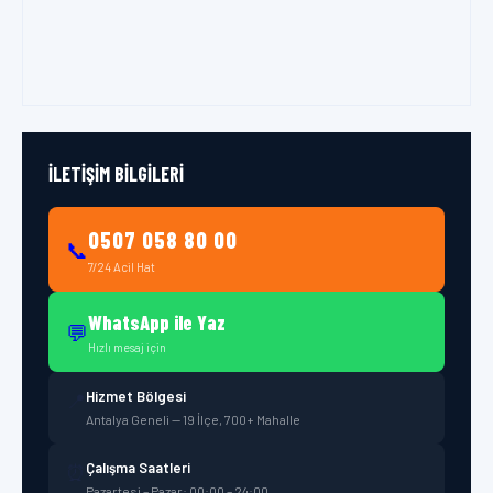
İLETIŞIM BILGILERI
0507 058 80 00
📞
7/24 Acil Hat
WhatsApp ile Yaz
💬
Hızlı mesaj için
Hizmet Bölgesi
📍
Antalya Geneli — 19 İlçe, 700+ Mahalle
Çalışma Saatleri
⏰
Pazartesi – Pazar: 00:00 – 24:00