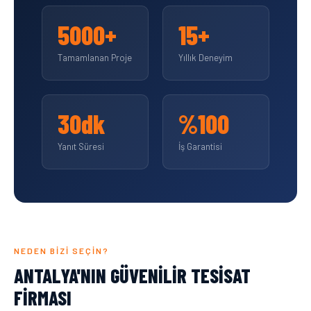
5000+
15+
Tamamlanan Proje
Yıllık Deneyim
30dk
%100
Yanıt Süresi
İş Garantisi
NEDEN BIZI SEÇIN?
ANTALYA'NIN GÜVENILIR TESISAT
FIRMASI