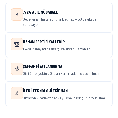
7/24 ACIL MÜDAHALE
⚡
Gece yarısı, hafta sonu fark etmez — 30 dakikada
sahadayız.
UZMAN SERTIFIKALI EKIP
🏆
15+ yıl deneyimli tesisatçı ve altyapı uzmanları.
ŞEFFAF FIYATLANDIRMA
💰
Gizli ücret yoktur. Onayınız alınmadan iş başlatılmaz.
İLERI TEKNOLOJI EKIPMAN
🔬
Ultrasonik dedektörler ve yüksek basınçlı hidrojetleme.