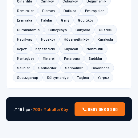
Çınardibi
Çimiköy
Çukurköy
Değirmenlik
Demirciler
Dikmen
Dutluca
Emiraşıklar
Erenyaka
Fakılar
Geriş
Güçlüköy
Gümüşdamla
Güneykaya
Günyaka
Güzelsu
Hacıilyas
Hocaköy
Hüsamettinköy
Karakışla
Kepez
Kepezbeleni
Kuyucak
Mahmutlu
Menteşbey
Minareli
Pınarbaşı
Sadıklar
Salihler
Sarıhacılar
Sarıhaliller
Sinanhoca
Susuzşahap
Süleymaniye
Taşlıca
Yarpuz
📞 0507 058 80 00
📍
19 İlçe
·
700+ Mahalle/Köy