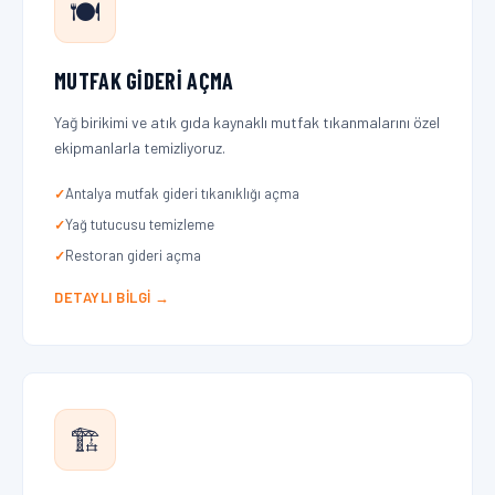
🍽️
MUTFAK GIDERI AÇMA
Yağ birikimi ve atık gıda kaynaklı mutfak tıkanmalarını özel
ekipmanlarla temizliyoruz.
Antalya mutfak gideri tıkanıklığı açma
Yağ tutucusu temizleme
Restoran gideri açma
DETAYLI BILGI →
🏗️