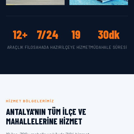
12+
7/24
19
30dk
ARAÇLIK FILO
SAHADA HAZIR
İLÇEYE HIZMET
MÜDAHALE SÜRESI
HIZMET BÖLGELERIMIZ
ANTALYA'NIN TÜM İLÇE VE
MAHALLELERINE HIZMET