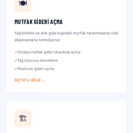
🍽️
MUTFAK GIDERI AÇMA
Yağ birikimi ve atık gıda kaynaklı mutfak tıkanmalarını özel
ekipmanlarla temizliyoruz.
Antalya mutfak gideri tıkanıklığı açma
Yağ tutucusu temizleme
Restoran gideri açma
DETAYLI BILGI →
🏗️