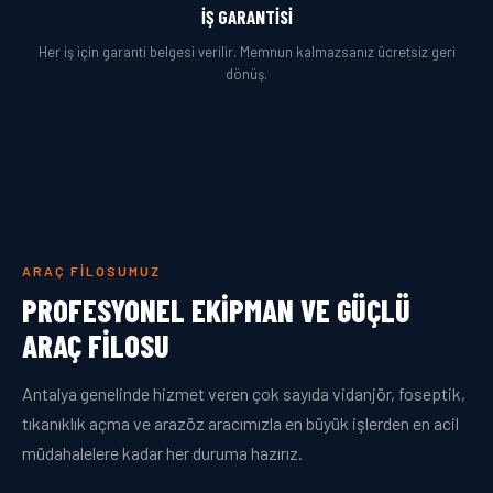
İŞ GARANTISI
Her iş için garanti belgesi verilir. Memnun kalmazsanız ücretsiz geri
dönüş.
ARAÇ FILOSUMUZ
PROFESYONEL EKIPMAN VE GÜÇLÜ
ARAÇ FILOSU
Antalya genelinde hizmet veren çok sayıda vidanjör, foseptik,
tıkanıklık açma ve arazöz aracımızla en büyük işlerden en acil
müdahalelere kadar her duruma hazırız.