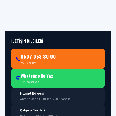
İLETIŞIM BILGILERI
0507 058 80 00
📞
7/24 Acil Hat
WhatsApp ile Yaz
💬
Hızlı mesaj için
Hizmet Bölgesi
📍
Antalya Geneli — 19 İlçe, 700+ Mahalle
Çalışma Saatleri
⏰
Pazartesi – Pazar: 00:00 – 24:00