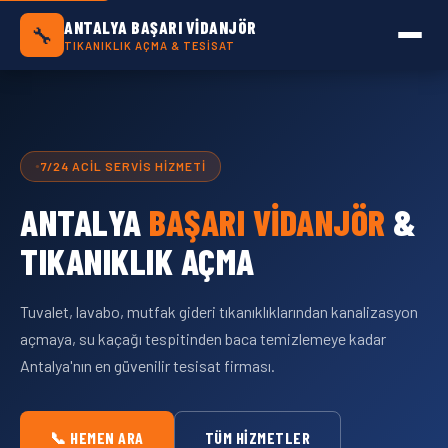
Antalya Başarı Vidanjör — Antalya Geneli Tık
ANTALYA BAŞARI VIDANJÖR
🔧
TIKANIKLIK AÇMA & TESISAT
7/24 ACIL SERVIS HIZMETI
ANTALYA
BAŞARI VIDANJÖR
&
TIKANIKLIK AÇMA
Tuvalet, lavabo, mutfak gideri tıkanıklıklarından kanalizasyon
açmaya, su kaçağı tespitinden baca temizlemeye kadar
Antalya'nın en güvenilir tesisat firması.
📞 HEMEN ARA
TÜM HIZMETLER