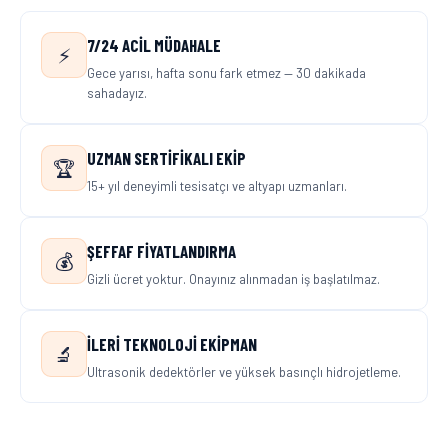
7/24 ACIL MÜDAHALE
⚡
Gece yarısı, hafta sonu fark etmez — 30 dakikada
sahadayız.
UZMAN SERTIFIKALI EKIP
🏆
15+ yıl deneyimli tesisatçı ve altyapı uzmanları.
ŞEFFAF FIYATLANDIRMA
💰
Gizli ücret yoktur. Onayınız alınmadan iş başlatılmaz.
İLERI TEKNOLOJI EKIPMAN
🔬
Ultrasonik dedektörler ve yüksek basınçlı hidrojetleme.