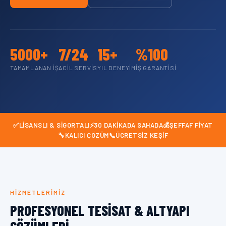
5000+
7/24
15+
%100
TAMAMLANAN İŞ
ACIL SERVIS
YIL DENEYIM
İŞ GARANTISI
✅
LISANSLI & SIGORTALI
⚡
30 DAKIKADA SAHADA
💰
ŞEFFAF FIYAT
🔧
KALICI ÇÖZÜM
📞
ÜCRETSIZ KEŞIF
HIZMETLERIMIZ
PROFESYONEL TESISAT & ALTYAPI