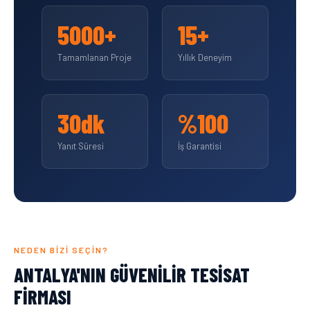
5000+
15+
Tamamlanan Proje
Yıllık Deneyim
30dk
%100
Yanıt Süresi
İş Garantisi
NEDEN BIZI SEÇIN?
ANTALYA'NIN GÜVENILIR TESISAT
FIRMASI