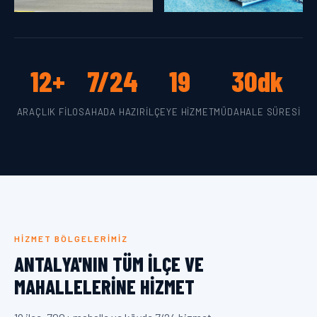
12+
7/24
19
30dk
ARAÇLIK FILO
SAHADA HAZIR
İLÇEYE HIZMET
MÜDAHALE SÜRESI
HIZMET BÖLGELERIMIZ
ANTALYA'NIN TÜM İLÇE VE
MAHALLELERINE HIZMET