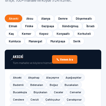
19 ilçe, 700+ mahalle ve köyde 7/24 hizmet.
Akseki
Aksu
Alanya
Demre
Döşemealtı
Elmalı
Finike
Gazipaşa
Gündoğmuş
İbradı
Kaş
Kemer
Kepez
Konyaaltı
Korkuteli
Kumluca
Manavgat
Muratpaşa
Serik
AKSEKI
📞 Hemen Ara
📍
Tüm mahalle ve köylere hizmet
Akseki
Akşahap
Alaçeşme
Aşağıaşıklar
Bademli
Belenalan
Boğaz
Bucakalan
Bucakkışla
Büyükalan
Ceceler
Cemerler
Cendeve
Cevizli
Çaltılıçukur
Çanakpınar