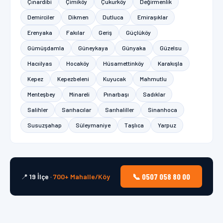
Çınardibi
Çimiköy
Çukurköy
Değirmenlik
Demirciler
Dikmen
Dutluca
Emiraşıklar
Erenyaka
Fakılar
Geriş
Güçlüköy
Gümüşdamla
Güneykaya
Günyaka
Güzelsu
Hacıilyas
Hocaköy
Hüsamettinköy
Karakışla
Kepez
Kepezbeleni
Kuyucak
Mahmutlu
Menteşbey
Minareli
Pınarbaşı
Sadıklar
Salihler
Sarıhacılar
Sarıhaliller
Sinanhoca
Susuzşahap
Süleymaniye
Taşlıca
Yarpuz
📞 0507 058 80 00
📍
19 İlçe
·
700+ Mahalle/Köy